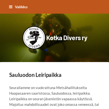
Siirry
Valikko
sivun
sisältöön
Kotka Divers ry
Sauluodon Leiripaikka
Seurallamme on vuokrattuna Metsähallitukselta
Haapasaaren saaristossa, Sauluodossa, leiripaikka.
Leiripaikka on seuran jäsenistön vapaassa käytössä.
Majoitus mahdollisuudet ovat joko omassa veneessä, tai