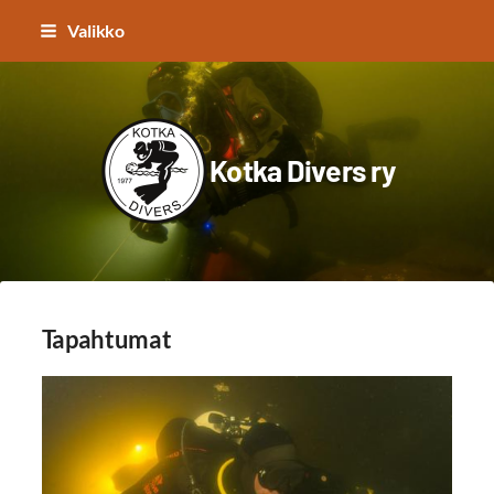
Siirry
Valikko
sivun
sisältöön
Kotka Divers ry
Tapahtumat