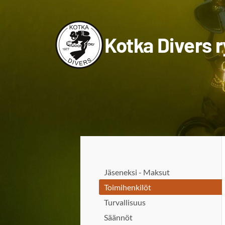
Siirry
sivun
Kotka Divers r
sisältöön
Jäseneksi - Maksut
Toimihenkilöt
Turvallisuus
Säännöt