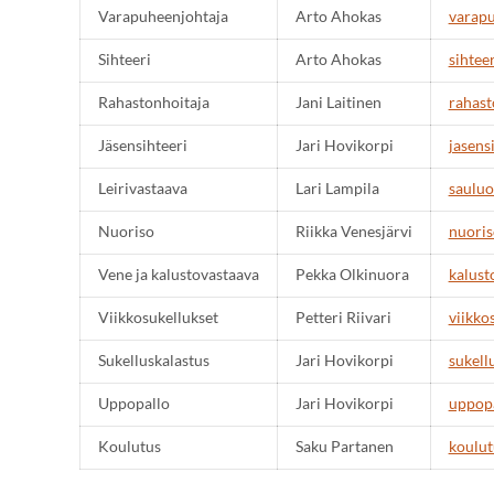
Varapuheenjohtaja
Arto Ahokas
varapu
Sihteeri
Arto Ahokas
sihtee
Rahastonhoitaja
Jani Laitinen
rahast
Jäsensihteeri
Jari Hovikorpi
jasens
Leirivastaava
Lari Lampila
sauluo
Nuoriso
Riikka Venesjärvi
nuoris
Vene ja kalustovastaava
Pekka Olkinuora
kalust
Viikkosukellukset
Petteri Riivari
viikko
Sukelluskalastus
Jari Hovikorpi
sukell
Uppopallo
Jari Hovikorpi
uppopa
Koulutus
Saku Partanen
koulut