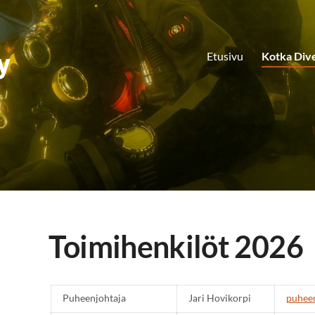
y
Etusivu
Kotka Div
Toimihenkilöt 2026
Puheenjohtaja
Jari Hovikorpi
puheen