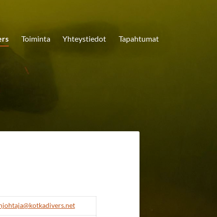
ers
Toiminta
Yhteystiedot
Tapahtumat
johtaja@kotkadivers.net